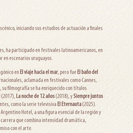
énico, iniciando sus estudios de actuación a finales
s, ha participado en festivales latinoamericanos, en
or en escenarios uruguayos.
tagónico en
El viaje
hacia el mar
, pero fue
El baño del
ernacionales, aclamada en festivales como Cannes,
 su filmografía se ha enriquecido con títulos
l
(2017),
La noche de 12 años
(2018), y
Siempre juntos
ntes, como la serie televisiva
El Eternauta
(2025).
l Argentino Hotel, a una figura esencial de la región y
a carrera que combina intensidad dramática,
miso con el arte.