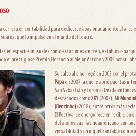
COSO
 carrera en contabilidad para dedicarse apasionadamente al arte esc
Suárez, que lo impulsó en el mundo del teatro.
s en espacios inusuales como estaciones de tren, establos o parque
o el prestigioso Premio Florencio al Mejor Actor en 2004 por su lab
Su salto al cine llegó en 2003 con el pro
Papa
en 2007 la que le abrió puertas int
San Sebastián y Toronto. Desde entonces,
destacados como
XXY
(2007),
Mi Mundia
(Benzinho)
(2018), entre otros más recie
El Festival se enorgullece en recibir, en e
del audiovisual latinoamericano, con un
versatilidad y un inquebrantable compro