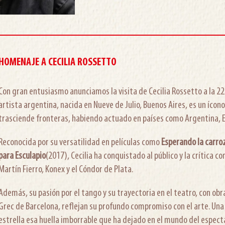
HOMENAJE A CECILIA ROSSETTO
Con gran entusiasmo anunciamos la visita de Cecilia Rossetto a la 22a.
artista argentina, nacida en Nueve de Julio, Buenos Aires, es un ícono
trasciende fronteras, habiendo actuado en países como Argentina, E
Reconocida por su versatilidad en películas como
Esperando la carro
para Esculapio
(2017), Cecilia ha conquistado al público y la crítica 
Martín Fierro, Konex y el Cóndor de Plata.
Además, su pasión por el tango y su trayectoria en el teatro, con o
Grec de Barcelona, reflejan su profundo compromiso con el arte. Un
estrella esa huella imborrable que ha dejado en el mundo del espect