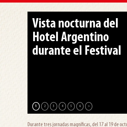
Cesar Troncoso y
Luciano Cáceres
1
2
3
4
5
6
>
Durante tres jornadas magníficas, del 17 al 19 de oct