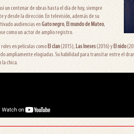
si un centenar de obras hasta el día de hoy, siempre
 y desde la dirección. En televisión, además de su
utivado audiencias en
Gato negro
,
El mundo de Mateo
,
ose como un actor de amplio registro.
n roles en películas como
El clan
(2015),
Las Ineses
(2016) y
El nido
(20
do ampliamente elogiadas. Su habilidad para transitar entre el dram
la chica.