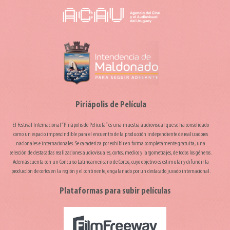
Piriápolis de Película
El Festival Internacional “Piriápolis de Película” es una muestra audiovisual que se ha consolidado
como un espacio imprescindible para el encuentro de la producción independiente de realizadores
nacionales e internacionales. Se caracteriza por exhibir en forma completamente gratuita, una
selección de destacadas realizaciones audiovisuales, cortos, medios y largometrajes, de todos los géneros.
Además cuenta con un Concurso Latinoamericano de Cortos, cuyo objetivo es estimular y difundir la
producción de cortos en la región y el continente, engalanado por un destacado jurado internacional.
Plataformas para subir películas