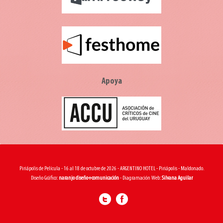
Apoya
Piriápolis de Película - 16 al 18 de octubre de 2026 - ARGENTINO HOTEL - Piriápolis - Maldonado.
Diseño Gráfico:
naranjo diseño+comunicación
- Diagramación Web:
Silvana Aguilar