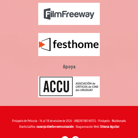
Apoya
Piriápolis de Película - 16 al 18 de octubre de 2026 - ARGENTINO HOTEL - Piriápolis - Maldonado.
Diseño Gráfico:
naranjo diseño+comunicación
- Diagramación Web:
Silvana Aguilar