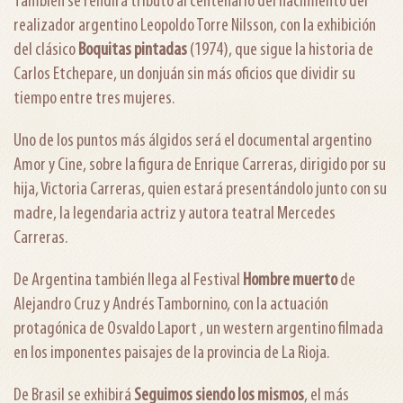
También se rendirá tributo al centenario del nacimiento del
realizador argentino Leopoldo Torre Nilsson, con la exhibición
del clásico
Boquitas pintadas
(1974), que sigue la historia de
Carlos Etchepare, un donjuán sin más oficios que dividir su
tiempo entre tres mujeres.
Uno de los puntos más álgidos será el documental argentino
Amor y Cine, sobre la figura de Enrique Carreras, dirigido por su
hija, Victoria Carreras, quien estará presentándolo junto con su
madre, la legendaria actriz y autora teatral Mercedes
Carreras.
De Argentina también llega al Festival
Hombre muerto
de
Alejandro Cruz y Andrés Tambornino, con la actuación
protagónica de Osvaldo Laport , un western argentino filmada
en los imponentes paisajes de la provincia de La Rioja.
De Brasil se exhibirá
Seguimos siendo los mismos
, el más