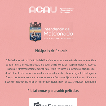
Piriápolis de Película
El Festival Internacional “Piriápolis de Película” es una muestra audiovisual que se ha consolidado
como un espacio imprescindible para el encuentro de la producción independiente de realizadores
nacionales e internacionales. Se caracteriza por exhibir en forma completamente gratuita, una
selección de destacadas realizaciones audiovisuales, cortos, medios y largometrajes, de todos los géneros.
Además cuenta con un Concurso Latinoamericano de Cortos, cuyo objetivo es estimular y difundir la
producción de cortos en la región y el continente, engalanado por un destacado jurado internacional.
Plataformas para subir películas