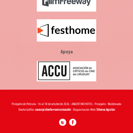
Apoya
Piriápolis de Película - 16 al 18 de octubre de 2026 - ARGENTINO HOTEL - Piriápolis - Maldonado.
Diseño Gráfico:
naranjo diseño+comunicación
- Diagramación Web:
Silvana Aguilar