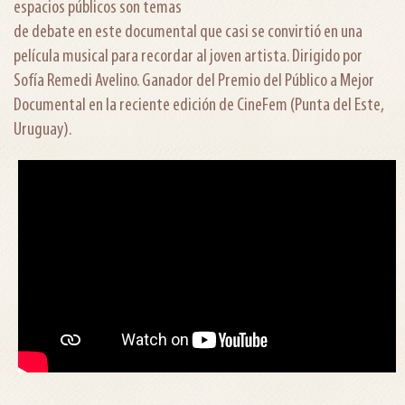
espacios públicos son temas
de debate en este documental que casi se convirtió en una
película musical para recordar al joven artista. Dirigido por
Sofía Remedi Avelino. Ganador del Premio del Público a Mejor
Documental en la reciente edición de CineFem (Punta del Este,
Uruguay).