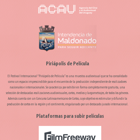
Piriápolis de Película
El Festival Internacional “Piriápolis de Película” es una muestra audiovisual que se ha consolidado
como un espacio imprescindible para el encuentro de la producción independiente de realizadores
nacionales e internacionales. Se caracteriza por exhibir en forma completamente gratuita, una
selección de destacadas realizaciones audiovisuales, cortos, medios y largometrajes, de todos los géneros.
Además cuenta con un Concurso Latinoamericano de Cortos, cuyo objetivo es estimular y difundir la
producción de cortos en la región y el continente, engalanado por un destacado jurado internacional.
Plataformas para subir películas