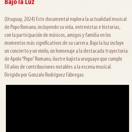
Bajo la Luz
(Uruguay, 2024) Este documental explora la actualidad musical
de Popo Romano, incluyendo su vida, entrevistas e historias,
con la participación de músicos, amigos y familia en los
momentos más significativos de su carrera. Bajo la luz incluye
un concierto y un vinilo, un homenaje a la destacada trayectoria
de Apolo “Popo” Romano, ilustre bajista uruguayo que cumple
50 años de contribuciones notables a la escena musical.
Dirigido por Gonzalo Rodríguez Fábregas.