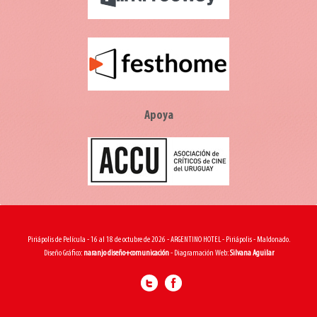
Apoya
Piriápolis de Película - 16 al 18 de octubre de 2026 - ARGENTINO HOTEL - Piriápolis - Maldonado.
Diseño Gráfico:
naranjo diseño+comunicación
- Diagramación Web:
Silvana Aguilar