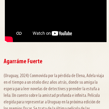
Agarráme Fuerte
(Uruguay, 2024) Conmovida por la pérdida de Elena, Adela viaja
en el tiempo a un otoño diez años atrás, donde su amiga la
espera para leer novelas de detectives y prender la estufa a
leña. Un cuento sobre la amistad profunda e infinita. Película
elegida para representar a Uruguay en la próxima edición de
los premios Oscar. Se trata de la última película de las