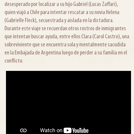
desesperado por localizar a su hijo Gabriel (Lucas Zaffari),
quien viajó a Chile para intentar rescatar a su novia Helena
(Gabrielle Fleck), secuestrada y aislada en la dictadura.
Durante este viaje se recuerdan otros rostros de inmigrantes
que intentan buscar ayuda, entre ellos Clara (Carol Castro), una
sobreviviente que se encuentra sola y mentalmente sacudida
en la Embajada de Argentina luego de perder a su familia en el
conflicto.