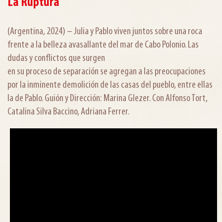
La Ruptura
(Argentina, 2024) – Julia y Pablo viven juntos sobre una roca
frente a la belleza avasallante del mar de Cabo Polonio. Las
dudas y conflictos que surgen
en su proceso de separación se agregan a las preocupaciones
por la inminente demolición de las casas del pueblo, entre ellas
la de Pablo. Guión y Dirección: Marina Glezer. Con Alfonso Tort,
Catalina Silva Baccino, Adriana Ferrer.