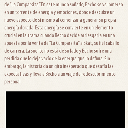
de “La Cumparsita.” En este mundo soñado, Becho se ve inmerso
en un torrente de energía y emociones, donde descubre un
nuevo aspecto de sí mismo al comenzar a generar su propia
energía dorada. Esta energía se convierte en un elemento
crucial en la trama cuando Becho decide arriesgarla en una
apuesta por la venta de “La Cumparsita” a Skat, su fiel caballo
de carrera. La suerte no está de su lado y Becho sufre una
pérdida que lo deja vacío de la energía que lo definía. Sin
embargo, la historia da un giro inesperado que desafía las
expectativas y lleva a Becho a un viaje de redescubrimiento
personal.