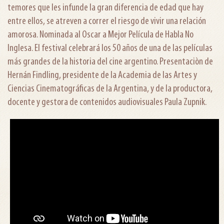
temores que les infunde la gran diferencia de edad que hay
entre ellos, se atreven a correr el riesgo de vivir una relación
amorosa. Nominada al Oscar a Mejor Película de Habla No
Inglesa. El festival celebrará los 50 años de una de las películas
más grandes de la historia del cine argentino. Presentaciòn de
Hernán Findling, presidente de la Academia de las Artes y
Ciencias Cinematográficas de la Argentina, y de la productora,
docente y gestora de contenidos audiovisuales Paula Zupnik.