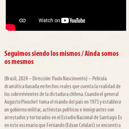
Seguimos siendo los mismos / Ainda somos
os mesmos
(Brasil, 2024 – Dirección: Paulo Nascimento) – Película
dramática basada en hechos reales que cuenta la realidad de
los sobrevivientes de la dictadura chilena. Cuando el general
Augusto Pinochet toma el mando del país en 1973 y establece
un gobierno militar, activistas políticos e inmigrantes son
arrestados y torturados en el Estadio Nacional de Santiago. Es
en este escenario que Fernando (Edson Celulari) se encuentra