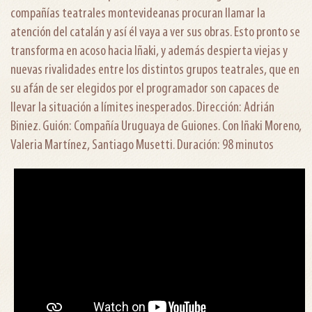
compañías teatrales montevideanas procuran llamar la
atención del catalán y así él vaya a ver sus obras. Esto pronto se
transforma en acoso hacia Iñaki, y además despierta viejas y
nuevas rivalidades entre los distintos grupos teatrales, que en
su afán de ser elegidos por el programador son capaces de
llevar la situación a límites inesperados. Dirección: Adrián
Biniez. Guión: Compañía Uruguaya de Guiones. Con Iñaki Moreno,
Valeria Martínez, Santiago Musetti. Duración: 98 minutos