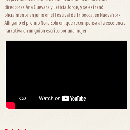
directoras Ana Guevara y Leticia Jorge, y se estrenó
oficialmente en junio en el Festival de Tribecca, en Nueva York.
Allí ganó el premio Nora Ephron, que recompensa a la excelencia
narrativa en un guión escrito por una mujer.