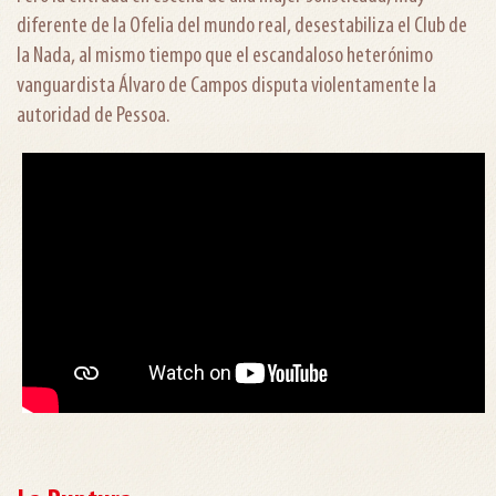
diferente de la Ofelia del mundo real, desestabiliza el Club de
la Nada, al mismo tiempo que el escandaloso heterónimo
vanguardista Álvaro de Campos disputa violentamente la
autoridad de Pessoa.