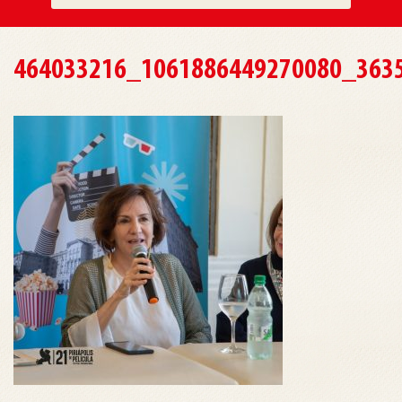
464033216_1061886449270080_363