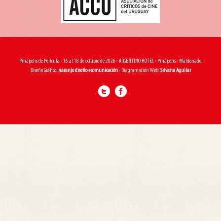
Piriápolis de Película - 16 al 18 de octubre de 2026 - ARGENTINO HOTEL - Piriápolis - Maldonado.
Diseño Gráfico:
naranjo diseño+comunicación
- Diagramación Web:
Silvana Aguilar