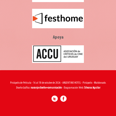
Apoya
Piriápolis de Película - 16 al 18 de octubre de 2026 - ARGENTINO HOTEL - Piriápolis - Maldonado.
Diseño Gráfico:
naranjo diseño+comunicación
- Diagramación Web:
Silvana Aguilar