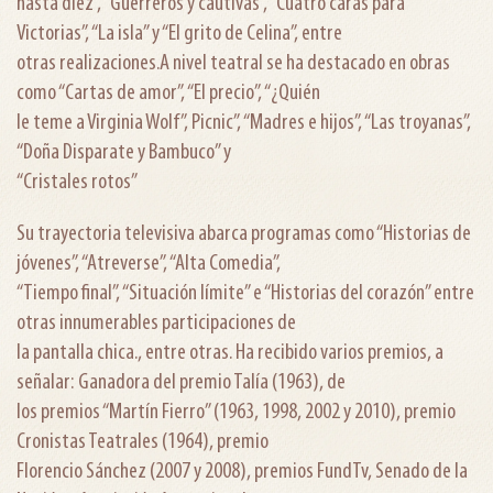
hasta diez”, “Guerreros y cautivas”, “Cuatro caras para
Victorias”, “La isla” y “El grito de Celina”, entre
otras realizaciones.A nivel teatral se ha destacado en obras
como “Cartas de amor”, “El precio”, “¿Quién
le teme a Virginia Wolf”, Picnic”, “Madres e hijos”, “Las troyanas”,
“Doña Disparate y Bambuco” y
“Cristales rotos”
Su trayectoria televisiva abarca programas como “Historias de
jóvenes”, “Atreverse”, “Alta Comedia”,
“Tiempo final”, “Situación límite” e “Historias del corazón” entre
otras innumerables participaciones de
la pantalla chica., entre otras. Ha recibido varios premios, a
señalar: Ganadora del premio Talía (1963), de
los premios “Martín Fierro” (1963, 1998, 2002 y 2010), premio
Cronistas Teatrales (1964), premio
Florencio Sánchez (2007 y 2008), premios FundTv, Senado de la