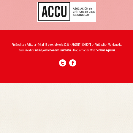
Piriápolis de Película - 16 al 18 de octubre de 2026 - ARGENTINO HOTEL - Piriápolis - Maldonado.
Diseño Gráfico:
naranjo diseño+comunicación
- Diagramación Web:
Silvana Aguilar