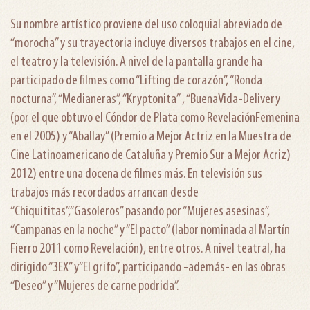
Su nombre artístico proviene del uso coloquial abreviado de
“morocha” y su trayectoria incluye diversos trabajos en el cine,
el teatro y la televisión. A nivel de la pantalla grande ha
participado de filmes como “Lifting de corazón”, “Ronda
nocturna”, “Medianeras”, “Kryptonita” , “BuenaVida-Delivery
(por el que obtuvo el Cóndor de Plata como RevelaciónFemenina
en el 2005) y “Aballay” (Premio a Mejor Actriz en la Muestra de
Cine Latinoamericano de Cataluña y Premio Sur a Mejor Acriz)
2012) entre una docena de filmes más. En televisión sus
trabajos más recordados arrancan desde
“Chiquititas”,“Gasoleros” pasando por “Mujeres asesinas”,
“Campanas en la noche” y “El pacto” (labor nominada al Martín
Fierro 2011 como Revelación), entre otros. A nivel teatral, ha
dirigido “3EX” y“El grifo”, participando -además- en las obras
“Deseo” y “Mujeres de carne podrida”.