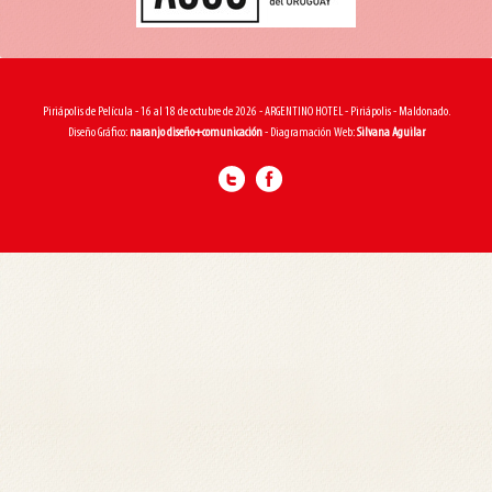
Piriápolis de Película - 16 al 18 de octubre de 2026 - ARGENTINO HOTEL - Piriápolis - Maldonado.
Diseño Gráfico:
naranjo diseño+comunicación
- Diagramación Web:
Silvana Aguilar