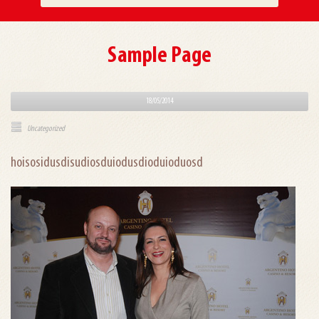
Sample Page
18/05/2014
Uncategorized
hoisosidusdisudiosduiodusdioduioduosd