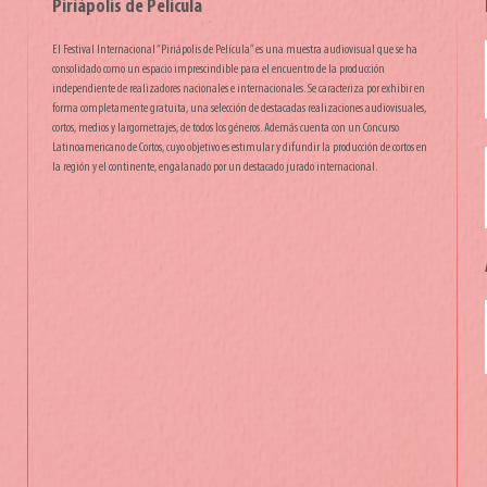
Piriápolis de Película
El Festival Internacional “Piriápolis de Película” es una muestra audiovisual que se ha
consolidado como un espacio imprescindible para el encuentro de la producción
independiente de realizadores nacionales e internacionales. Se caracteriza por exhibir en
forma completamente gratuita, una selección de destacadas realizaciones audiovisuales,
cortos, medios y largometrajes, de todos los géneros. Además cuenta con un Concurso
Latinoamericano de Cortos, cuyo objetivo es estimular y difundir la producción de cortos en
la región y el continente, engalanado por un destacado jurado internacional.