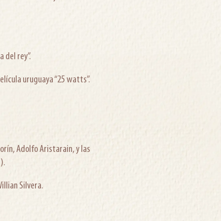
 del rey”.
lícula uruguaya “25 watts”.
ín, Adolfo Aristarain, y las
).
llian Silvera.