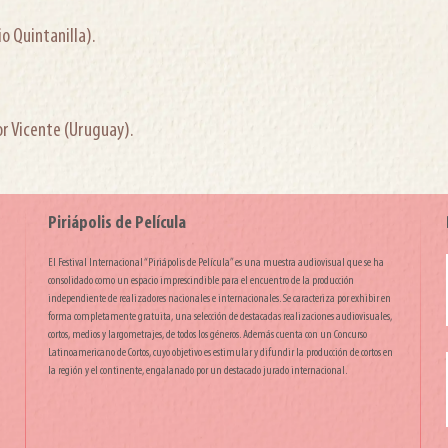
o Quintanilla).
tor Vicente (Uruguay).
Piriápolis de Película
El Festival Internacional “Piriápolis de Película” es una muestra audiovisual que se ha
consolidado como un espacio imprescindible para el encuentro de la producción
independiente de realizadores nacionales e internacionales. Se caracteriza por exhibir en
forma completamente gratuita, una selección de destacadas realizaciones audiovisuales,
cortos, medios y largometrajes, de todos los géneros. Además cuenta con un Concurso
Latinoamericano de Cortos, cuyo objetivo es estimular y difundir la producción de cortos en
la región y el continente, engalanado por un destacado jurado internacional.