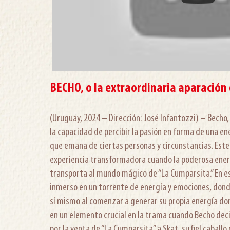
BECHO, o la extraordinaria aparación
(Uruguay, 2024 – Dirección: José Infantozzi) – Becho, 
la capacidad de percibir la pasión en forma de una e
que emana de ciertas personas y circunstancias. Este d
experiencia transformadora cuando la poderosa ener
transporta al mundo mágico de “La Cumparsita.” En e
inmerso en un torrente de energía y emociones, don
sí mismo al comenzar a generar su propia energía dor
en un elemento crucial en la trama cuando Becho dec
por la venta de “La Cumparsita” a Skat, su fiel caballo