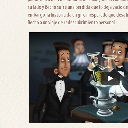
su lado y Becho sufre una pérdida que lo deja vacío de 
embargo, la historia da un giro inesperado que desafía
Becho a un viaje de redescubrimiento personal.