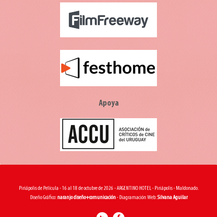
Apoya
Piriápolis de Película - 16 al 18 de octubre de 2026 - ARGENTINO HOTEL - Piriápolis - Maldonado.
Diseño Gráfico:
naranjo diseño+comunicación
- Diagramación Web:
Silvana Aguilar