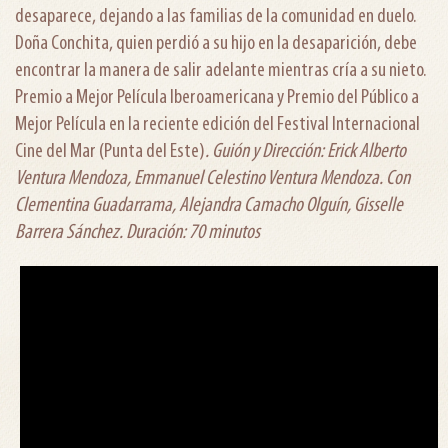
desaparece, dejando a las familias de la comunidad en duelo.
Doña Conchita, quien perdió a su hijo en la desaparición, debe
encontrar la manera de salir adelante mientras cría a su nieto.
Premio a Mejor Película Iberoamericana y Premio del Público a
Mejor Película en la reciente edición del Festival Internacional
Cine del Mar (Punta del Este)
. Guión y Dirección: Erick Alberto
Ventura Mendoza, Emmanuel Celestino Ventura Mendoza. Con
Clementina Guadarrama, Alejandra Camacho Olguín, Gisselle
Barrera Sánchez. Duración: 70 minutos