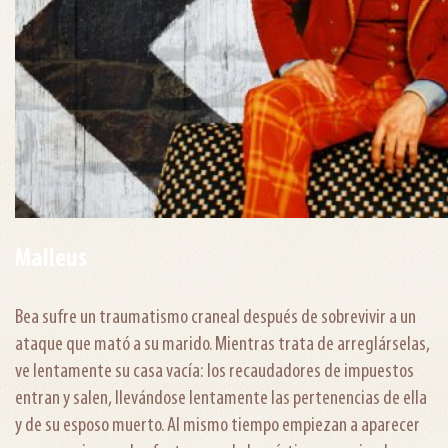
Malleus
Bea sufre un traumatismo craneal después de sobrevivir a un
ataque que mató a su marido. Mientras trata de arreglárselas,
ve lentamente su casa vacía: los recaudadores de impuestos
entran y salen, llevándose lentamente las pertenencias de ella
y de su esposo muerto. Al mismo tiempo empiezan a aparecer