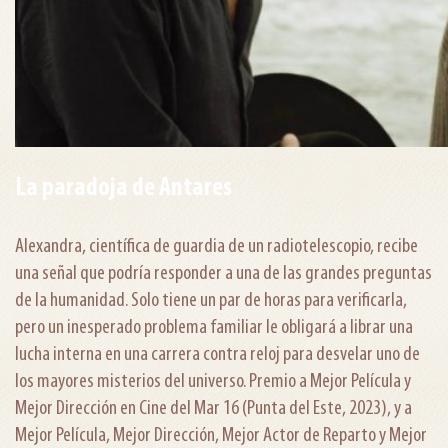
La paradoja de Antares
Alexandra, científica de guardia de un radiotelescopio, recibe
una señal que podría responder a una de las grandes preguntas
de la humanidad. Solo tiene un par de horas para verificarla,
pero un inesperado problema familiar le obligará a librar una
lucha interna en una carrera contra reloj para desvelar uno de
los mayores misterios del universo. Premio a Mejor Película y
Mejor Dirección en Cine del Mar 16 (Punta del Este, 2023), y a
Mejor Película, Mejor Dirección, Mejor Actor de Reparto y Mejor