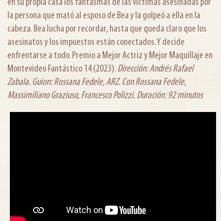
en su propia casa los fantasmas de las víctimas asesinadas por
la persona que mató al esposo de Bea y la golpeó a ella en la
cabeza. Bea lucha por recordar, hasta que queda claro que los
asesinatos y los impuestos están conectados. Y decide
enfrentarse a todo. Premio a Mejor Actriz y Mejor Maquillaje en
Montevideo Fantástico 14 (2023).
Dirección: Andrés Rafael
Zabala. Guion: Rossana Fedele, ARZ. Con Rossana Fedele,
Massimiliano Graziuso, Francesco Polizzi. Duración: 92 minutos