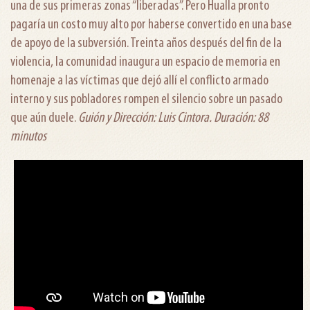
una de sus primeras zonas “liberadas”. Pero Hualla pronto
pagaría un costo muy alto por haberse convertido en una base
de apoyo de la subversión. Treinta años después del fin de la
violencia, la comunidad inaugura un espacio de memoria en
homenaje a las víctimas que dejó allí el conflicto armado
interno y sus pobladores rompen el silencio sobre un pasado
que aún duele.
Guión y Dirección: Luis Cintora. Duración: 88
minutos