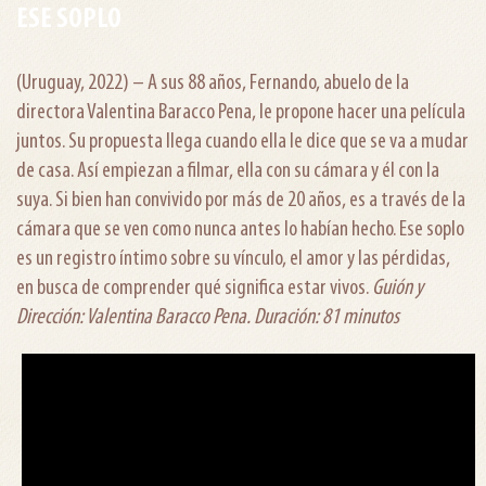
ESE SOPLO
(Uruguay, 2022) – A sus 88 años, Fernando, abuelo de la
directora Valentina Baracco Pena, le propone hacer una película
juntos. Su propuesta llega cuando ella le dice que se va a mudar
de casa. Así empiezan a filmar, ella con su cámara y él con la
suya. Si bien han convivido por más de 20 años, es a través de la
cámara que se ven como nunca antes lo habían hecho. Ese soplo
es un registro íntimo sobre su vínculo, el amor y las pérdidas,
en busca de comprender qué significa estar vivos.
Guión y
Dirección: Valentina Baracco Pena. Duración: 81 minutos