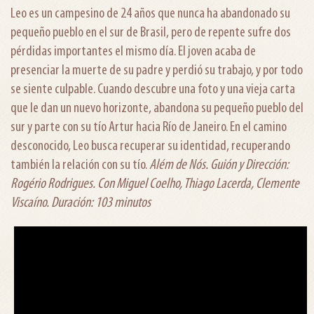
Leo es un campesino de 24 años que nunca ha abandonado su
pequeño pueblo en el sur de Brasil, pero de repente sufre dos
pérdidas importantes el mismo día. El joven acaba de
presenciar la muerte de su padre y perdió su trabajo, y por todo
se siente culpable. Cuando descubre una foto y una vieja carta
que le dan un nuevo horizonte, abandona su pequeño pueblo del
sur y parte con su tío Artur hacia Río de Janeiro. En el camino
desconocido, Leo busca recuperar su identidad, recuperando
también la relación con su tío.
Além de Nós. Guión y Dirección:
Rogério Rodrigues. Con Miguel Coelho, Thiago Lacerda, Clemente
Viscaíno. Duración: 103 minutos