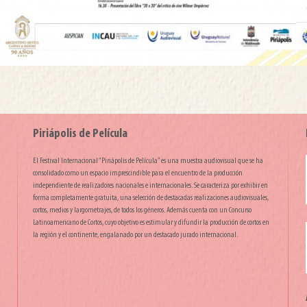
Piriápolis de Película
El Festival Internacional “Piriápolis de Película” es una muestra audiovisual que se ha
consolidado como un espacio imprescindible para el encuentro de la producción
independiente de realizadores nacionales e internacionales. Se caracteriza por exhibir en
forma completamente gratuita, una selección de destacadas realizaciones audiovisuales,
cortos, medios y largometrajes, de todos los géneros. Además cuenta con un Concurso
Latinoamericano de Cortos, cuyo objetivo es estimular y difundir la producción de cortos en
la región y el continente, engalanado por un destacado jurado internacional.