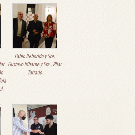
Pablo Reborido y Sra,
lar
Gustavo Iribarne y Sra., Pilar
ón
Torrado
lola
l.