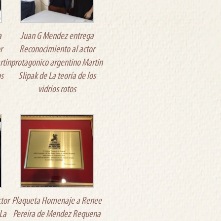
a
Juan G Mendez entrega
r
Reconocimiento al actor
rtin
protagonico argentino Martin
os
Slipak de La teoría de los
vidrios rotos
ctor
Plaqueta Homenaje a Renee
 La
Pereira de Mendez Requena