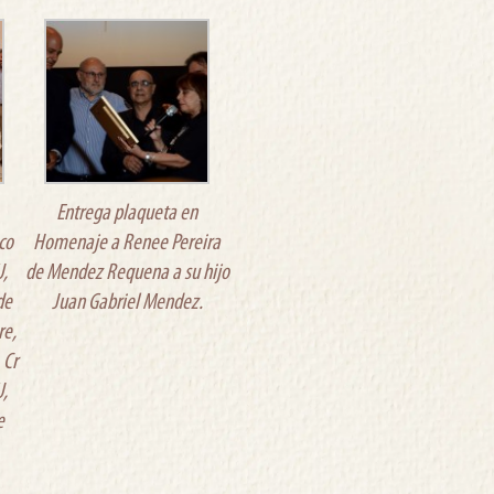
Entrega plaqueta en
co
Homenaje a Renee Pereira
,
de Mendez Requena a su hijo
de
Juan Gabriel Mendez.
re,
 Cr
U,
e