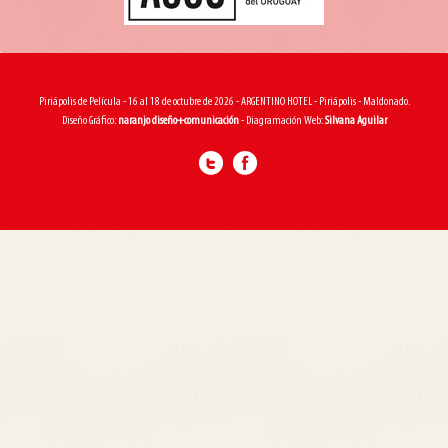
Piriápolis de Película - 16 al 18 de octubre de 2026 - ARGENTINO HOTEL - Piriápolis - Maldonado.
Diseño Gráfico:
naranjo diseño+comunicación
- Diagramación Web:
Silvana Aguilar