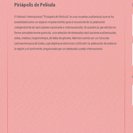
Piriápolis de Película
El Festival Internacional “Piriápolis de Película” es una muestra audiovisual que se ha
consolidado como un espacio imprescindible para el encuentro de la producción
independiente de realizadores nacionales e internacionales. Se caracteriza por exhibir en
forma completamente gratuita, una selección de destacadas realizaciones audiovisuales,
cortos, medios y largometrajes, de todos los géneros. Además cuenta con un Concurso
Latinoamericano de Cortos, cuyo objetivo es estimular y difundir la producción de cortos en
la región y el continente, engalanado por un destacado jurado internacional.