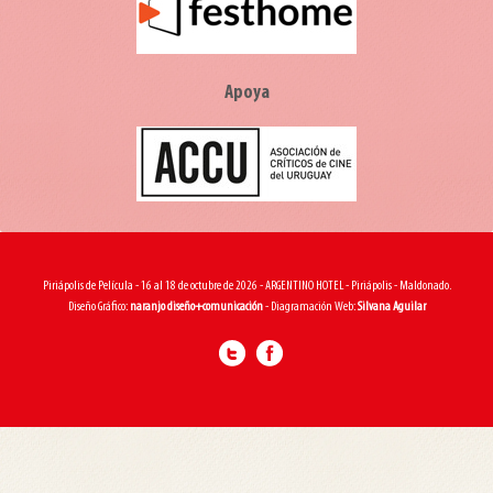
Apoya
Piriápolis de Película - 16 al 18 de octubre de 2026 - ARGENTINO HOTEL - Piriápolis - Maldonado.
Diseño Gráfico:
naranjo diseño+comunicación
- Diagramación Web:
Silvana Aguilar