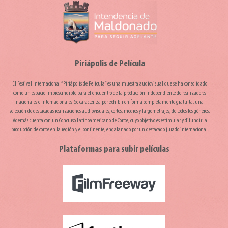
Piriápolis de Película
El Festival Internacional “Piriápolis de Película” es una muestra audiovisual que se ha consolidado
como un espacio imprescindible para el encuentro de la producción independiente de realizadores
nacionales e internacionales. Se caracteriza por exhibir en forma completamente gratuita, una
selección de destacadas realizaciones audiovisuales, cortos, medios y largometrajes, de todos los géneros.
Además cuenta con un Concurso Latinoamericano de Cortos, cuyo objetivo es estimular y difundir la
producción de cortos en la región y el continente, engalanado por un destacado jurado internacional.
Plataformas para subir películas