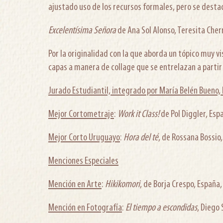
ajustado uso de los recursos formales, pero se dest
Excelentísima Señora
de Ana Sol Alonso, Teresita Cher
Por la originalidad con la que aborda un tópico muy v
capas a manera de collage que se entrelazan a parti
Jurado Estudiantil, integrado por María Belén Bueno, 
Mejor Cortometraje
:
Work it Class!
de Pol Diggler, Esp
Mejor Corto Uruguayo
:
Hora del té
, de Rossana Bossio
Menciones Especiales
Mención en Arte
:
Hikikomori
, de Borja Crespo, España
Mención en Fotografía
:
El tiempo a escondidas
, Diego