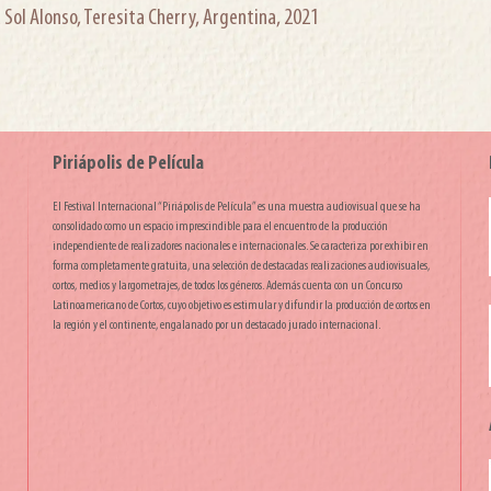
a Sol Alonso, Teresita Cherry, Argentina, 2021
Piriápolis de Película
El Festival Internacional “Piriápolis de Película” es una muestra audiovisual que se ha
consolidado como un espacio imprescindible para el encuentro de la producción
independiente de realizadores nacionales e internacionales. Se caracteriza por exhibir en
forma completamente gratuita, una selección de destacadas realizaciones audiovisuales,
cortos, medios y largometrajes, de todos los géneros. Además cuenta con un Concurso
Latinoamericano de Cortos, cuyo objetivo es estimular y difundir la producción de cortos en
la región y el continente, engalanado por un destacado jurado internacional.