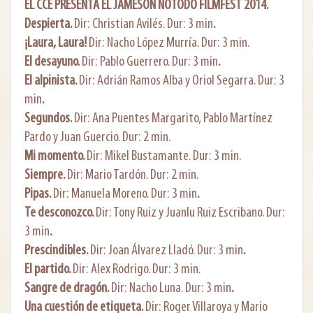
EL CCE PRESENTA EL JAMESON NOTODO FILMFEST 2014.
Despierta.
Dir: Christian Avilés. Dur: 3 min
.
¡Laura, Laura!
Dir: Nacho López Murría. Dur: 3 min.
El desayuno.
Dir: Pablo Guerrero. Dur: 3 min
.
El alpinista.
Dir: Adrián Ramos Alba y Oriol Segarra. Dur: 3
min
.
Segundos.
Dir: Ana Puentes Margarito, Pablo Martínez
Pardo y Juan Guercio. Dur: 2 min.
Mi momento.
Dir: Mikel Bustamante. Dur: 3 min.
Siempre.
Dir: Mario Tardón. Dur: 2 min.
Pipas.
Dir: Manuela Moreno. Dur: 3 min
.
Te desconozco.
Dir: Tony Ruiz y Juanlu Ruiz Escribano. Dur:
3 min
.
Prescindibles.
Dir: Joan Álvarez Lladó. Dur: 3 min
.
El partido.
Dir: Alex Rodrigo. Dur: 3 min.
Sangre de dragón.
Dir: Nacho Luna. Dur: 3 min
.
Una cuestión de etiqueta.
Dir: Roger Villaroya y Mario