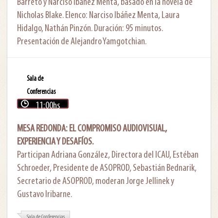
Barreto y Narciso Ibáñez Menta, basado en la novela de
Nicholas Blake. Elenco: Narciso Ibáñez Menta, Laura
Hidalgo, Nathán Pinzón. Duración: 95 minutos.
Presentación de Alejandro Yamgotchian.
Sala de
Conferencias
11:00hs
MESA REDONDA: EL COMPROMISO AUDIOVISUAL,
EXPERIENCIA Y DESAFÍOS.
Participan Adriana González, Directora del ICAU, Estéban
Schroeder, Presidente de ASOPROD, Sebastián Bednarik,
Secretario de ASOPROD, moderan Jorge Jellinek y
Gustavo Iribarne.
Sala de Conferencias