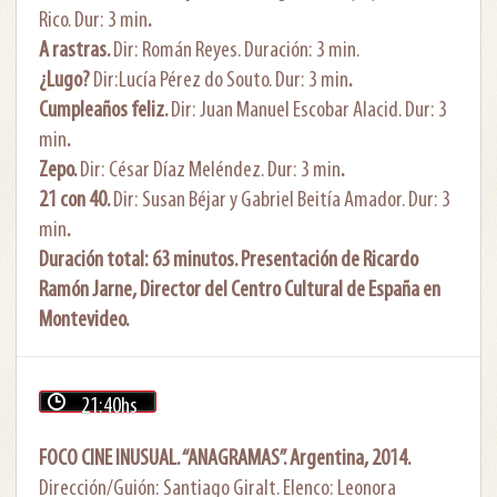
Rico. Dur: 3 min
.
A rastras.
Dir: Román Reyes. Duración: 3 min.
¿Lugo?
Dir:Lucía Pérez do Souto. Dur: 3 min
.
Cumpleaños feliz.
Dir: Juan Manuel Escobar Alacid. Dur: 3
min
.
Zepo.
Dir: César Díaz Meléndez. Dur: 3 min
.
21 con 40.
Dir: Susan Béjar y Gabriel Beitía Amador. Dur: 3
min
.
Duración total: 63 minutos. Presentación de Ricardo
Ramón Jarne, Director del Centro Cultural de España en
Montevideo.
21:40hs
FOCO CINE INUSUAL. “ANAGRAMAS”. Argentina, 2014.
Dirección/Guión: Santiago Giralt. Elenco: Leonora