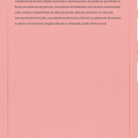
independiente de realizadores nacionales e internacionales. Se caracteriza por exhibir en
forma completamente gratuita, una selección de destacadas realizaciones audiovisuales,
cortos, medios y largometrajes, de todos los géneros. Además cuenta con un Concurso
Latinoamericano de Cortos, cuyo objetivo es estimular y difundir la producción de cortos en
la región y el continente, engalanado por un destacado jurado internacional.