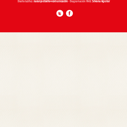
Diseño Gráfico:
naranjo diseño+comunicación
- Diagramación Web:
Silvana Aguilar