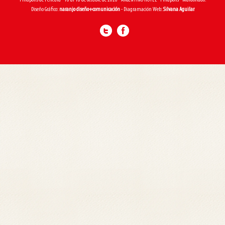
Piriápolis de Película - 16 al 18 de octubre de 2026 - ARGENTINO HOTEL - Piriápolis - Maldonado.
Diseño Gráfico:
naranjo diseño+comunicación
- Diagramación Web:
Silvana Aguilar