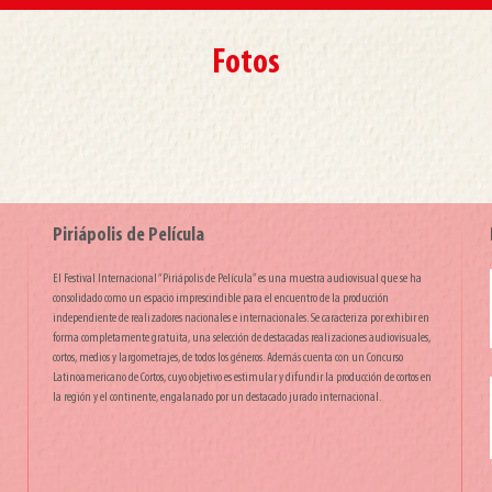
Fotos
Piriápolis de Película
El Festival Internacional “Piriápolis de Película” es una muestra audiovisual que se ha
consolidado como un espacio imprescindible para el encuentro de la producción
independiente de realizadores nacionales e internacionales. Se caracteriza por exhibir en
forma completamente gratuita, una selección de destacadas realizaciones audiovisuales,
cortos, medios y largometrajes, de todos los géneros. Además cuenta con un Concurso
Latinoamericano de Cortos, cuyo objetivo es estimular y difundir la producción de cortos en
la región y el continente, engalanado por un destacado jurado internacional.